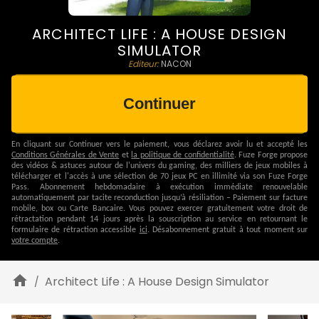
ARCHITECT LIFE : A HOUSE DESIGN
SIMULATOR
Editeur:
NACON
Continuer
En cliquant sur
Continuer vers le paiement
, vous déclarez avoir lu et accepté les
Conditions Générales de Vente
et
la politique de confidentialité
.
Fuze Forge propose
des vidéos & astuces autour de l'univers du gaming, des milliers de jeux mobiles à
télécharger et l'accès à une sélection de 70 jeux PC en illimité via son Fuze Forge
Pass.
Abonnement hebdomadaire à exécution immédiate renouvelable
automatiquement par tacite reconduction jusqu’à résiliation – Paiement sur facture
mobile, box ou Carte Bancaire.
Vous pouvez exercer gratuitement votre droit de
rétractation pendant 14 jours après la souscription au service en retournant le
formulaire de rétraction accessible
ici
. Désabonnement gratuit à tout moment sur
votre compte
.
Architect Life : A House Design Simulator