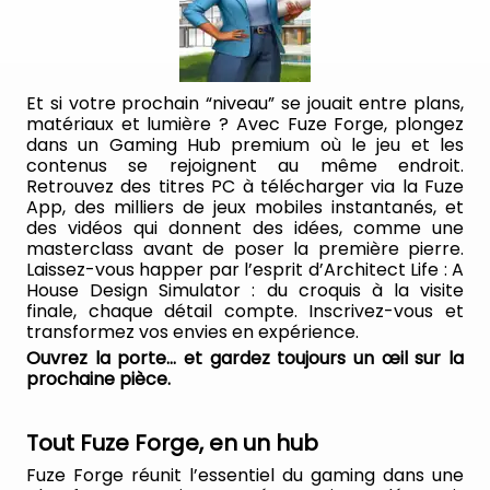
DirectX : Version 11
Espace de stockage : 11 Go d'espace disponible
Recommandé :
Nécessite un processeur et un système
Et si votre prochain “niveau” se jouait entre plans,
matériaux et lumière ? Avec Fuze Forge, plongez
d'exploitation 64 bits
dans un Gaming Hub premium où le jeu et les
Système d'exploitation : Windows 10 64 bits
contenus se rejoignent au même endroit.
Processeur : Intel Core i5-8400 ou AMD Ryzen 5
Retrouvez des titres PC à télécharger via la Fuze
1600
App, des milliers de jeux mobiles instantanés, et
Mémoire : 8 Go de RAM
des vidéos qui donnent des idées, comme une
Graphiques : NVIDIA GeForce RTX 3080 Ti, 12 Go
masterclass avant de poser la première pierre.
ou AMD Radeon RX 7900 XT, 20 Go ou Intel Arc
Laissez-vous happer par l’esprit d’Architect Life : A
A580, 12 Go
House Design Simulator : du croquis à la visite
DirectX : Version 11
finale, chaque détail compte. Inscrivez-vous et
Espace de stockage : 11 Go d'espace disponible
transformez vos envies en expérience.
Ouvrez la porte… et gardez toujours un œil sur la
prochaine pièce.
Tout Fuze Forge, en un hub
Fuze Forge réunit l’essentiel du gaming dans une