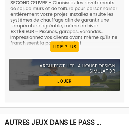
SECOND ŒUVRE
– Choisissez les revêtements
de sol, de murs et de toiture pour personnaliser
entièrement votre projet. Installez ensuite les
systèmes de chauffage afin de garantir une
température agréable, même en hiver
EXTÉRIEUR
– Piscines, garages, vérandas…
impressionnez vos clients avant même qu'ils ne
franchissent la porte d'entrée !
LIRE PLUS
AMÉNAGEMENT
– Optimisez chaque pièce en
plaçant les meubles essentiels au bon endroit
pour permettre aux acheteurs de se projeter
ARCHITECT LIFE : A HOUSE DESIGN
dans leur futur logement
SIMULATOR
DÉCORATION
– Une option idéale pour les
joueurs les plus créatifs qui souhaitent peaufiner
JOUER
chaque détail, de la bougie sur une commode
jusqu'à l'emplacement et la couleur parfaits des
coussins du canapé
CONSTRUCTION
– Sélectionnez les sous-
traitants en fonction de votre budget restant et
supervisez les travaux. Soyez prêt à faire face
aux imprévus, car un chantier ne se déroule
AUTRES JEUX DANS LE PASS ...
jamais exactement comme prévu !