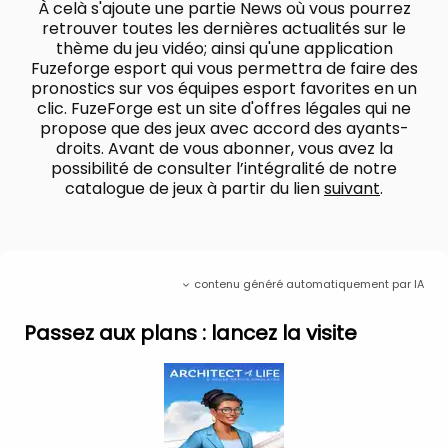
À celà s'ajoute une partie News où vous pourrez
COMPÉTENCES
retrouver toutes les dernières actualités sur le
thème du jeu vidéo; ainsi qu'une application
Maisons sur pilotis, énergies renouvelables,
Fuzeforge esport qui vous permettra de faire des
matériaux écologiques… améliorez vos
pronostics sur vos équipes esport favorites en un
compétences à chaque mission du mode
clic. FuzeForge est un site d'offres légales qui ne
Carrière. Débloquez de nouvelles aptitudes pour
propose que des jeux avec accord des ayants-
réaliser des projets toujours plus ambitieux et
droits. Avant de vous abonner, vous avez la
innovants !
possibilité de consulter l’intégralité de notre
catalogue de jeux à partir du lien
suivant
.
CONFIGURATION REQUISE
Minimum :
Nécessite un processeur et un système
contenu généré automatiquement par IA
d'exploitation 64 bits
Système d'exploitation : Windows 10 64 bits
Passez aux plans : lancez la visite
Processeur : Intel Core i5-3470 ou AMD Ryzen 3
1300X
Mémoire : 8 Go de RAM
Graphiques : NVIDIA GeForce GTX 1050, 2 Go ou
AMD Radeon R9 270X, 2 Go ou Intel Arc A380, 6
Go