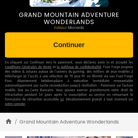
GRAND MOUNTAIN ADVENTURE
WONDERLANDS
Editeur:
Microids
Continuer
En cliquant sur
Continuer vers le paiement
, vous déclarez avoir lu et accepté les
Conditions Générales de Vente
et
la politique de confidentialité
.
Fuze Forge propose
des vidéos & astuces autour de l'univers du gaming, des milliers de jeux mobiles à
télécharger et l'accès à une sélection de 70 jeux PC en illimité via son Fuze Forge
Pass.
Abonnement hebdomadaire à exécution immédiate renouvelable
automatiquement par tacite reconduction jusqu’à résiliation – Paiement sur facture
mobile, box ou Carte Bancaire.
Vous pouvez exercer gratuitement votre droit de
rétractation pendant 14 jours après la souscription au service en retournant le
formulaire de rétraction accessible
ici
. Désabonnement gratuit à tout moment sur
votre compte
.
Grand Mountain Adventure Wonderlands