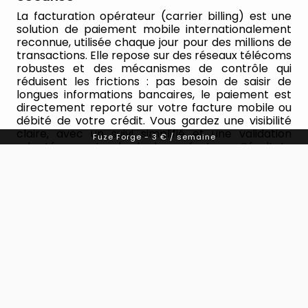
La facturation opérateur (carrier billing) est une
solution de paiement mobile internationalement
reconnue, utilisée chaque jour pour des millions de
transactions. Elle repose sur des réseaux télécoms
robustes et des mécanismes de contrôle qui
réduisent les frictions : pas besoin de saisir de
longues informations bancaires, le paiement est
directement reporté sur votre facture mobile ou
débité de votre crédit. Vous gardez une visibilité
claire, avec un suivi simplifié et une validation
Fuze Forge
-
3 € / semaine
adaptée aux standards des opérateurs. Résultat :
une expérience rapide, fiable et sécurisée, idéale
GRAND MOUNTAIN ADVENTURE
pour rejoindre Fuze Forge et repartir sur les pistes
WONDERLANDS
de Grand Mountain Adventure: Wonderlands sans
perdre le rythme.
Un geste, une validation, et vous voilà déjà sur la
Continuer
ligne de départ.
En cliquant sur
Continuer vers le paiement
, vous déclarez avoir lu et accepté les
Conditions Générales de Vente
et
la politique de confidentialité
.
Fuze Forge propose
des vidéos & astuces autour de l'univers du gaming, des milliers de jeux mobiles à
télécharger et l'accès à une sélection de 70 jeux PC en illimité via son Fuze Forge
Pass.
Abonnement hebdomadaire à exécution immédiate renouvelable