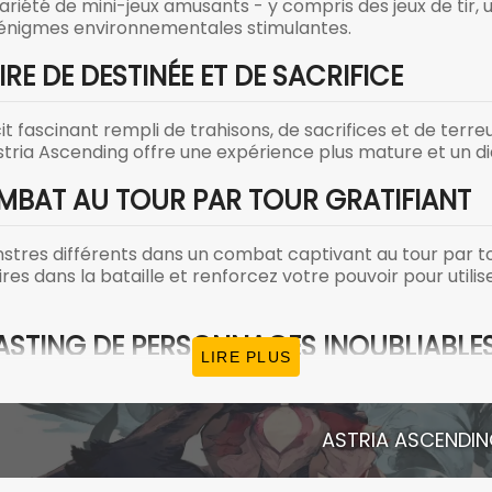
riété de mini-jeux amusants - y compris des jeux de tir, un
 énigmes environnementales stimulantes.
RE DE DESTINÉE ET DE SACRIFICE
fascinant rempli de trahisons, de sacrifices et de terreu
tria Ascending offre une expérience plus mature et un d
MBAT AU TOUR PAR TOUR GRATIFIANT
tres différents dans un combat captivant au tour par to
es dans la bataille et renforcez votre pouvoir pour utilis
STING DE PERSONNAGES INOUBLIABLE
LIRE PLUS
nnages personnalisables représentant différentes races 
ne équipe héroïque prête à tout sacrifier pour sauver 
ASTRIA ASCENDI
tences uniques à maîtriser, leur destin est scellé, mais 