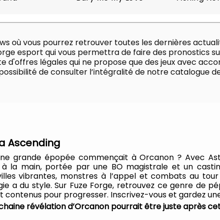
dows 10 64 bits
550 / AMD FX-770K
eForce GTX 750
ws où vous pourrez retrouver toutes les dernières actualit
d'espace disque disponible
forge esport qui vous permettra de faire des pronostics su
ite d'offres légales qui ne propose que des jeux avec acc
ossibilité de consulter l’intégralité de notre catalogue de 
ria Ascending
aine grande épopée commençait à Orcanon ? Avec Ast
 à la main, portée par une BO magistrale et un castin
 villes vibrantes, monstres à l’appel et combats au t
atégie a du style. Sur Fuze Forge, retrouvez ce genre de p
 et contenus pour progresser. Inscrivez-vous et gardez un
rochaine révélation d’Orcanon pourrait être juste après cet