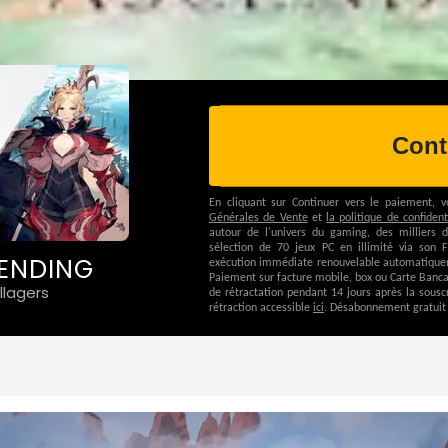
Cont
En cliquant sur
Continuer vers le paiement
, v
Générales de Vente
et
la politique de confident
autour de l'univers du gaming, des milliers 
sélection de 70 jeux PC en illimité via son
CENDING
exécution immédiate renouvelable automatiqueme
Paiement sur facture mobile, box ou Carte Banca
llagers
de rétractation pendant 14 jours après la sousc
rétraction accessible
ici
. Désabonnement gratuit