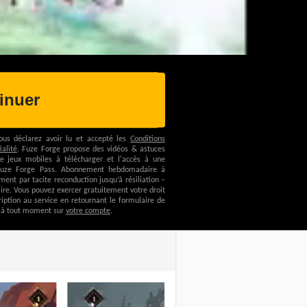
inuer
ous déclarez avoir lu et accepté les
Conditions
ialité
.
Fuze Forge propose des vidéos & astuces
de jeux mobiles à télécharger et l'accès à une
 Fuze Forge Pass.
Abonnement hebdomadaire à
nt par tacite reconduction jusqu’à résiliation –
ire.
Vous pouvez exercer gratuitement votre droit
ription au service en retournant le formulaire de
 à tout moment sur
votre compte
.