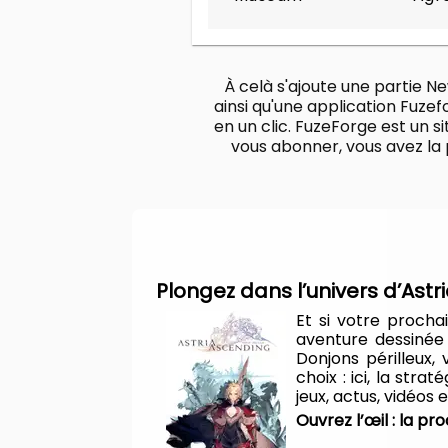
Système d'exploitation : Win
Processeur : Intel Core i3-
Mémoire : 8 Go de RAM
Carte graphique : NVIDIA G
DirectX : Version 11
À celà s'ajoute une partie Ne
Espace de stockage : 25 Go 
ainsi qu'une application Fuze
en un clic. FuzeForge est un s
vous abonner, vous avez la p
Plongez dans l’univers d’Ast
Et si votre proch
aventure dessinée
Donjons périlleux,
choix : ici, la str
jeux, actus, vidéos
Ouvrez l’œil : la p