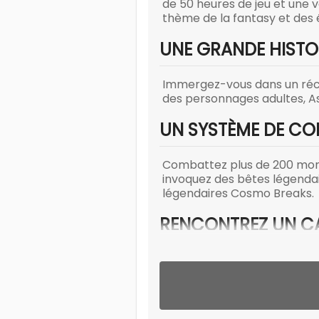
de 50 heures de jeu et une va
thème de la fantasy et des
UNE GRANDE HISTOI
Immergez-vous dans un récit 
des personnages adultes, As
UN SYSTÈME DE CO
Combattez plus de 200 mons
invoquez des bêtes légendair
légendaires Cosmo Breaks.
RENCONTREZ UN CA
Choisissez parmi huit perso
compétences, et assemblez u
choix et une gamme de compé