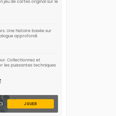
 jeu de cartes original sur le
rs. Une histoire basée sur
ialogue approfondi.
ur. Collectionnez et
er les puissantes techniques
S
fantastiques et
le monde. Avec 20 classes au
NG
le monde ne l'est pas.
JOUER